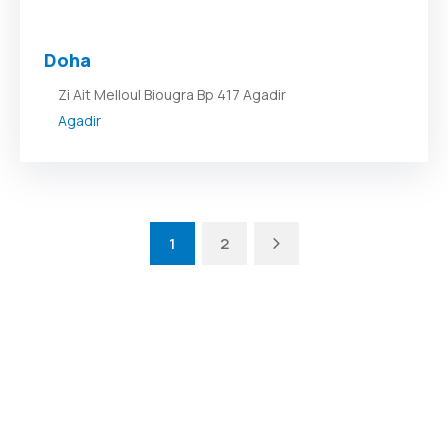
Doha
Zi Ait Melloul Biougra Bp 417 Agadir
Agadir
Next
1
2