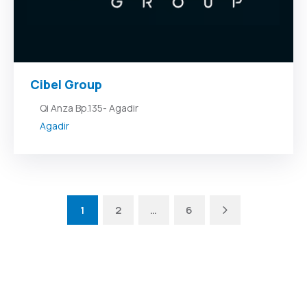
Cibel Group
Qi Anza Bp.135- Agadir
Agadir
Next
1
2
…
6